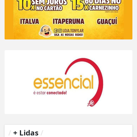
/
+ Lidas
/