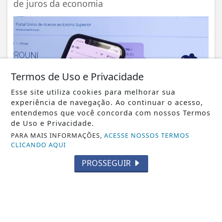
de juros da economia
Termos de Uso e Privacidade
Esse site utiliza cookies para melhorar sua
experiência de navegação. Ao continuar o acesso,
entendemos que você concorda com nossos Termos
de Uso e Privacidade.
BRASIL
PARA MAIS INFORMAÇÕES,
ACESSE NOSSOS TERMOS
Prouni 2026: divulgado resultado de nova
CLICANDO AQUI
chamada para o 2º semestre
PROSSEGUIR
Documentação exigida deve ser apresentada
diretamente na instituição de ensino...