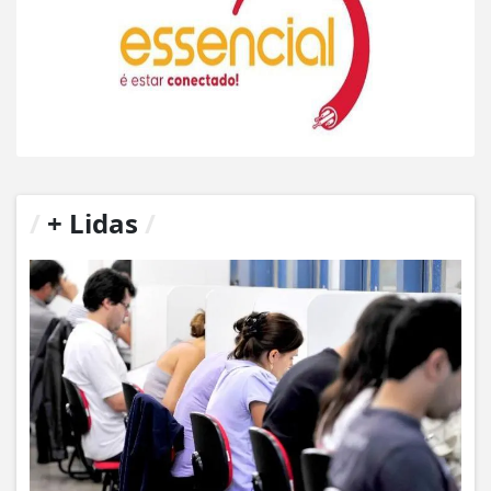
/
+ Lidas
/