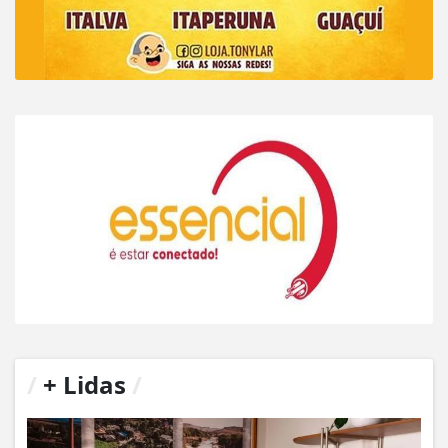
/
+ Lidas
/