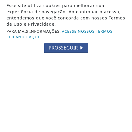
Esse site utiliza cookies para melhorar sua
experiência de navegação. Ao continuar o acesso,
NOTICIA EM DESTAQUE
entendemos que você concorda com nossos Termos
Ecora e BeZero elevam integridade no
de Uso e Privacidade.
mercado de carbono
PARA MAIS INFORMAÇÕES,
ACESSE NOSSOS TERMOS
CLICANDO AQUI
Saiba Mais
PROSSEGUIR