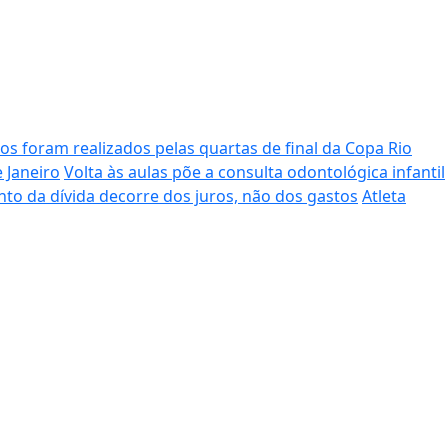
os foram realizados pelas quartas de final da Copa Rio
 Janeiro
Volta às aulas põe a consulta odontológica infantil
to da dívida decorre dos juros, não dos gastos
Atleta