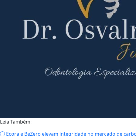
Leia Também:
Ecora e BeZero elevam integridade no mercado de carb