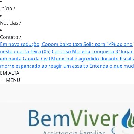
Início
/
Notícias
/
Contato
/
Em nova redução, Copom baixa taxa Selic para 14% ao ano
nesta quarta-feira (05)
Cardoso Moreira conquista 3º lugar 
em pauta
Guarda Civil Municipal é agredido durante fisca
morre espancado ao reagir um assalto
Entenda o que muda
EM ALTA
MENU