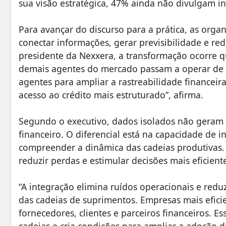
sua visão estratégica, 47% ainda não divulgam i
Para avançar do discurso para a prática, as orga
conectar informações, gerar previsibilidade e red
presidente da Nexxera, a transformação ocorre q
demais agentes do mercado passam a operar de f
agentes para ampliar a rastreabilidade financeira
acesso ao crédito mais estruturado”, afirma.
Segundo o executivo, dados isolados não geram
financeiro. O diferencial está na capacidade de i
compreender a dinâmica das cadeias produtivas. E
reduzir perdas e estimular decisões mais eficient
“A integração elimina ruídos operacionais e redu
das cadeias de suprimentos. Empresas mais efic
fornecedores, clientes e parceiros financeiros. E
cadeias e cria condições para ampliar a adoção de