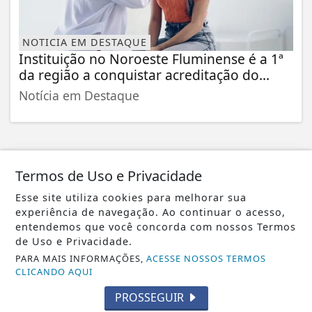
NOTICIA EM DESTAQUE
Instituição no Noroeste Fluminense é a 1ª
da região a conquistar acreditação do...
Notícia em Destaque
NOSSAS NOTÍCIAS
NO CELULAR
Termos de Uso e Privacidade
Receba as notícias do Entre Cidades no
Esse site utiliza cookies para melhorar sua
seu app favorito de mensagens.
experiência de navegação. Ao continuar o acesso,
entendemos que você concorda com nossos Termos
de Uso e Privacidade.
PARA MAIS INFORMAÇÕES,
ACESSE NOSSOS TERMOS
CLICANDO AQUI
Whatsapp
PROSSEGUIR