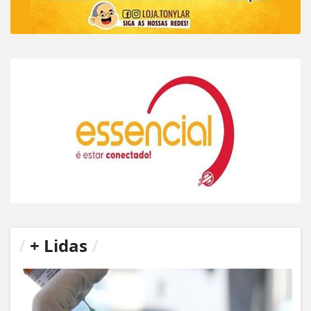
/
+ Lidas
/