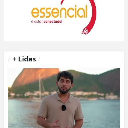
/
+ Lidas
/