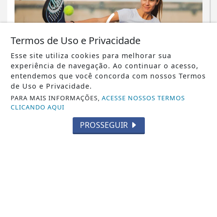
Termos de Uso e Privacidade
Esse site utiliza cookies para melhorar sua
experiência de navegação. Ao continuar o acesso,
entendemos que você concorda com nossos Termos
de Uso e Privacidade.
PARA MAIS INFORMAÇÕES,
ACESSE NOSSOS TERMOS
NOTICIA EM DESTAQUE
CLICANDO AQUI
Italva amplia opções de esporte com a
PROSSEGUIR
chegada das aulas gratuitas de
Beach...
Saiba Mais