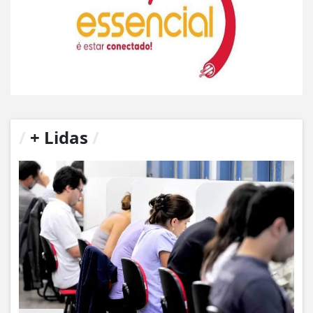
/
+ Lidas
/