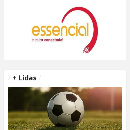
/
+ Lidas
/