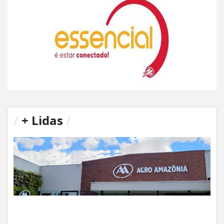
/
+ Lidas
/