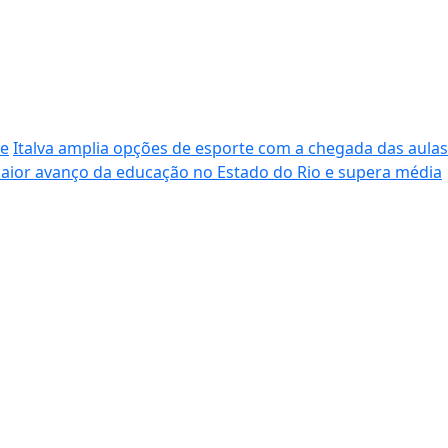
de
Italva amplia opções de esporte com a chegada das aulas
maior avanço da educação no Estado do Rio e supera média