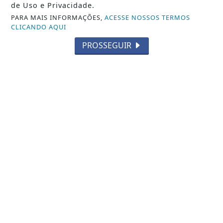
de Uso e Privacidade.
PARA MAIS INFORMAÇÕES,
ACESSE NOSSOS TERMOS
CLICANDO AQUI
PROSSEGUIR
NOTICIA EM DESTAQUE
FDC: 50 anos formando líderes para o
futuro
Saiba Mais