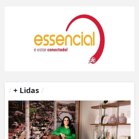
/
+ Lidas
/