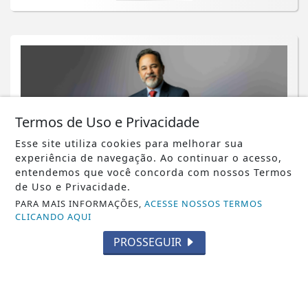
Termos de Uso e Privacidade
Esse site utiliza cookies para melhorar sua
experiência de navegação. Ao continuar o acesso,
entendemos que você concorda com nossos Termos
de Uso e Privacidade.
NOTICIA EM DESTAQUE
PARA MAIS INFORMAÇÕES,
ACESSE NOSSOS TERMOS
AMIG Brasil promove debate com pré-
CLICANDO AQUI
candidatos de Minas
PROSSEGUIR
Saiba Mais