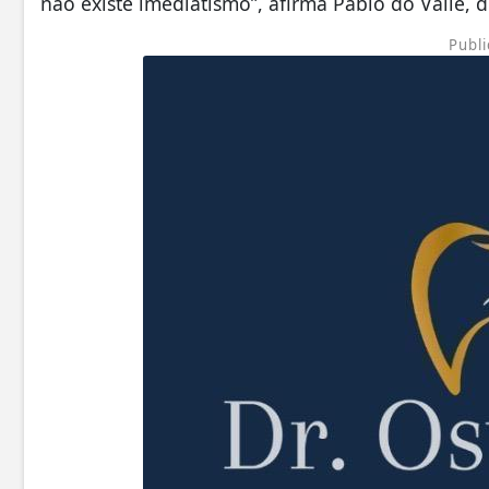
não existe imediatismo”, afirma Pablo do Valle, 
Publi