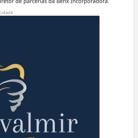
diretor de parcerias da Benx Incorporadora.
cidade