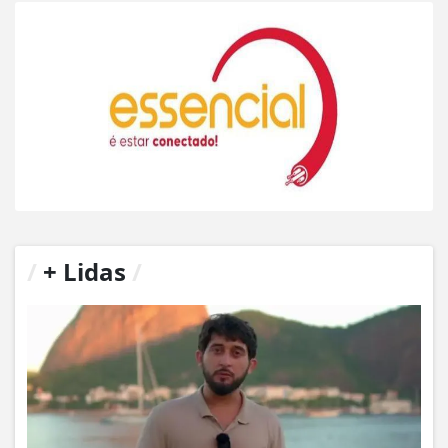
/
+ Lidas
/