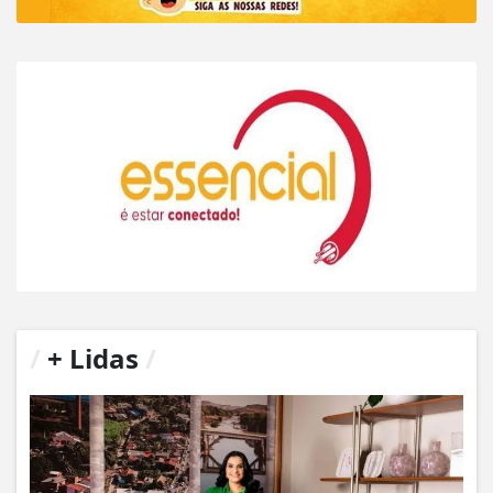
/
+ Lidas
/