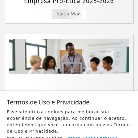
Empresa Pró-Ética 2025-2026
Saiba Mais
Termos de Uso e Privacidade
NOTICIA EM DESTAQUE
Esse site utiliza cookies para melhorar sua
Impressão 3D ganha espaço em
experiência de navegação. Ao continuar o acesso,
entendemos que você concorda com nossos Termos
projetos educacionais
de Uso e Privacidade.