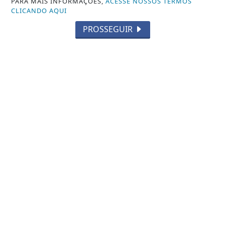
Saiba Mais
PARA MAIS INFORMAÇÕES,
ACESSE NOSSOS TERMOS
CLICANDO AQUI
PROSSEGUIR
NOTICIA EM DESTAQUE
Eleição suplementar para Prefeitura
de Itaguaí será em 25 de outubro,
mesma...