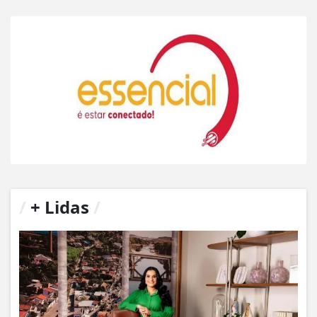
/
+ Lidas
/