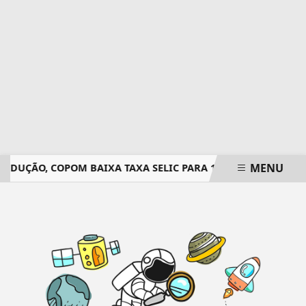
MENU
REDUÇÃO, COPOM BAIXA TAXA SELIC PARA 14% AO ANO
IDE
EM ALTA