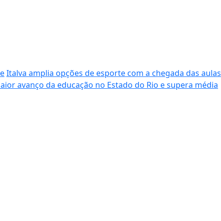
de
Italva amplia opções de esporte com a chegada das aulas
maior avanço da educação no Estado do Rio e supera média