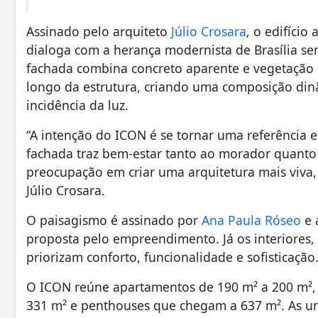
Assinado pelo arquiteto
Júlio Crosara
, o edifíci
dialoga com a herança modernista de Brasília sem
fachada combina concreto aparente e vegetação i
longo da estrutura, criando uma composição din
incidência da luz.
“A intenção do ICON é se tornar uma referência e
fachada traz bem-estar tanto ao morador quanto 
preocupação em criar uma arquitetura mais viva, 
Júlio Crosara.
O paisagismo é assinado por
Ana Paula Róseo
e 
proposta pelo empreendimento. Já os interiores,
priorizam conforto, funcionalidade e sofisticação
O ICON reúne apartamentos de 190 m² a 200 m², 
331 m² e penthouses que chegam a 637 m². As un