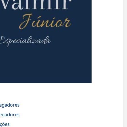
regadores
regadores
ições