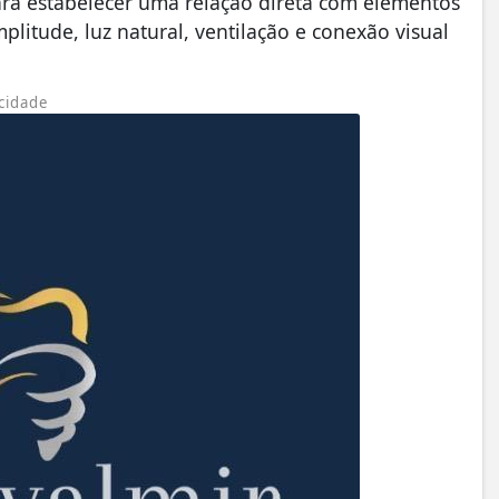
ara estabelecer uma relação direta com elementos
plitude, luz natural, ventilação e conexão visual
cidade