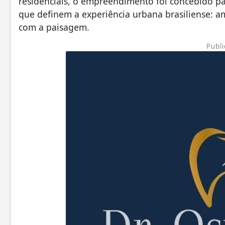
residenciais, o empreendimento foi concebido p
que definem a experiência urbana brasiliense: am
com a paisagem.
Publi