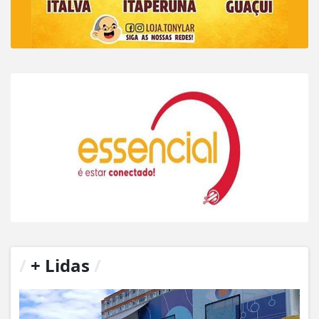
/
+ Lidas
/