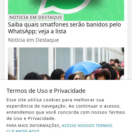
NOTICIA EM DESTAQUE
Saiba quais smatfones serão banidos pelo
WhatsApp; veja a lista
Notícia em Destaque
Termos de Uso e Privacidade
Esse site utiliza cookies para melhorar sua
experiência de navegação. Ao continuar o acesso,
entendemos que você concorda com nossos Termos
BRASIL
de Uso e Privacidade.
Candidatos do Encceja 2026 podem
PARA MAIS INFORMAÇÕES,
consultar o cartão de inscrição
ACESSE NOSSOS TERMOS
CLICANDO AQUI