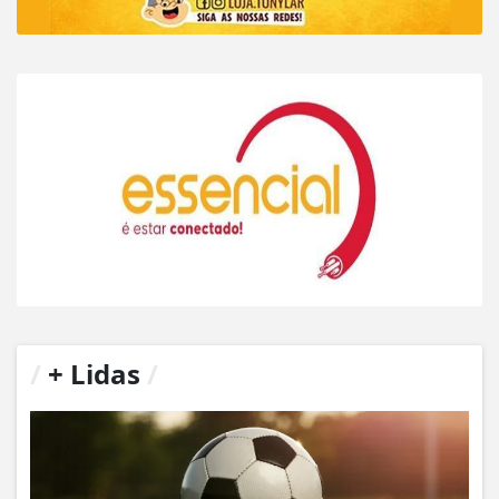
/
+ Lidas
/