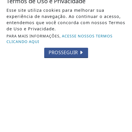
Termos de Uso e Privacidade
Esse site utiliza cookies para melhorar sua
experiência de navegação. Ao continuar o acesso,
entendemos que você concorda com nossos Termos
de Uso e Privacidade.
PARA MAIS INFORMAÇÕES,
ACESSE NOSSOS TERMOS
CLICANDO AQUI
PROSSEGUIR
NOTICIA EM DESTAQUE
Instituição no Noroeste Fluminense é a 1ª
da região a conquistar acreditação do...
Notícia em Destaque
NOSSAS NOTÍCIAS
NO CELULAR
Receba as notícias do Entre Cidades no
seu app favorito de mensagens.