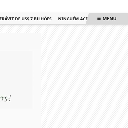
MENU
IT DE US$ 7 BILHÕES
NINGUÉM ACERTA MEGA-SENA; PRÊM