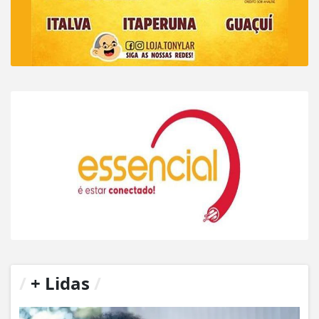
/
+ Lidas
/