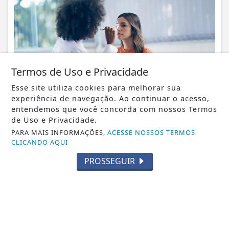
Termos de Uso e Privacidade
Esse site utiliza cookies para melhorar sua
experiência de navegação. Ao continuar o acesso,
NOTICIA EM DESTAQUE
entendemos que você concorda com nossos Termos
Instituição no Noroeste Fluminense é a 1ª
de Uso e Privacidade.
da região a conquistar acreditação do...
PARA MAIS INFORMAÇÕES,
ACESSE NOSSOS TERMOS
CLICANDO AQUI
Notícia em Destaque
PROSSEGUIR