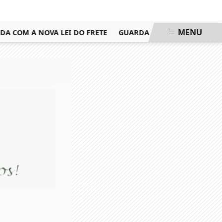
MENU
OM A NOVA LEI DO FRETE
GUARDA CIVIL MUNICIPAL É AG