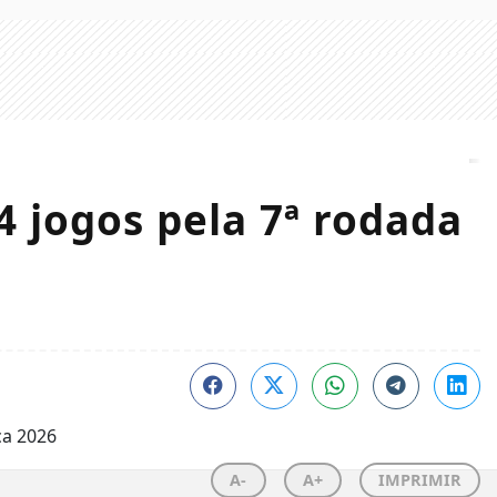
4 jogos pela 7ª rodada
A-
A+
IMPRIMIR