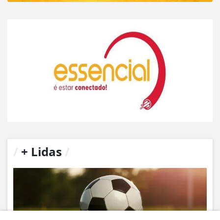
/
+ Lidas
/