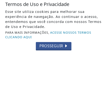
Termos de Uso e Privacidade
Esse site utiliza cookies para melhorar sua
experiência de navegação. Ao continuar o acesso,
entendemos que você concorda com nossos Termos
de Uso e Privacidade.
NOTICIA EM DESTAQUE
PARA MAIS INFORMAÇÕES,
ACESSE NOSSOS TERMOS
Começa nesta sexta-feira as semifinais do
CLICANDO AQUI
Campeonato Municipal de Futebol de
Italva
PROSSEGUIR
Notícia em Destaque