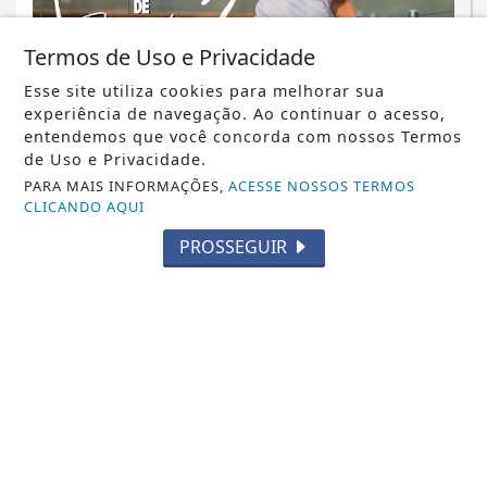
Termos de Uso e Privacidade
Esse site utiliza cookies para melhorar sua
experiência de navegação. Ao continuar o acesso,
NOTICIA EM DESTAQUE
entendemos que você concorda com nossos Termos
Italva amplia opções de esporte com a
de Uso e Privacidade.
chegada das aulas gratuitas de
PARA MAIS INFORMAÇÕES,
ACESSE NOSSOS TERMOS
CLICANDO AQUI
Beach...
PROSSEGUIR
Saiba Mais