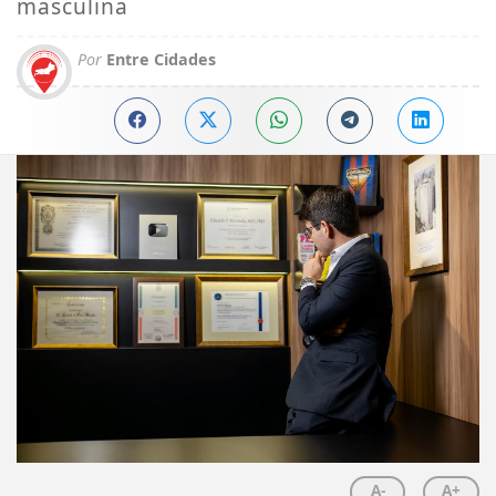
masculina
Por
Entre Cidades
A-
A+