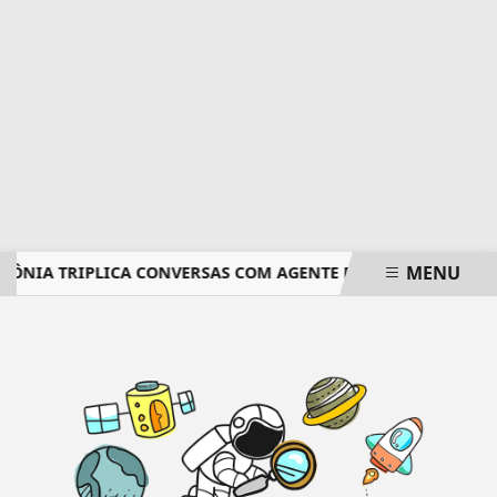
MENU
ÔNIA TRIPLICA CONVERSAS COM AGENTE DE IA
EM NOVA R
EM ALTA