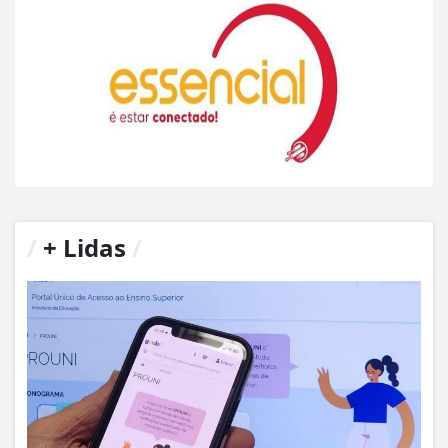
/
+ Lidas
/