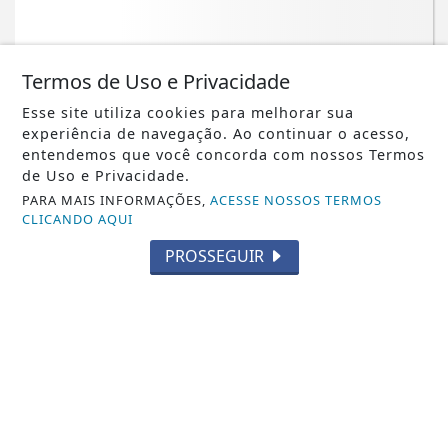
Termos de Uso e Privacidade
Esse site utiliza cookies para melhorar sua
NOTICIA EM DESTAQUE
experiência de navegação. Ao continuar o acesso,
entendemos que você concorda com nossos Termos
Agroamazônia triplica conversas com
de Uso e Privacidade.
agente de IA
PARA MAIS INFORMAÇÕES,
ACESSE NOSSOS TERMOS
CLICANDO AQUI
Saiba Mais
PROSSEGUIR