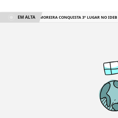
EM ALTA
CARDOSO MOREIRA CONQUISTA 3º LUGAR NO IDEB E