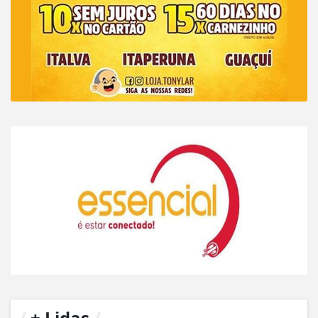
/
+ Lidas
/