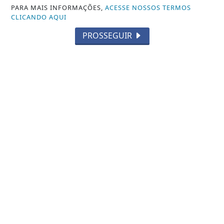
PARA MAIS INFORMAÇÕES,
ACESSE NOSSOS TERMOS
CLICANDO AQUI
PROSSEGUIR
NOTICIA EM DESTAQUE
Prefeitura de São Fidélis confirma
caso de febre maculosa após mortes
suspeitas
Saiba Mais