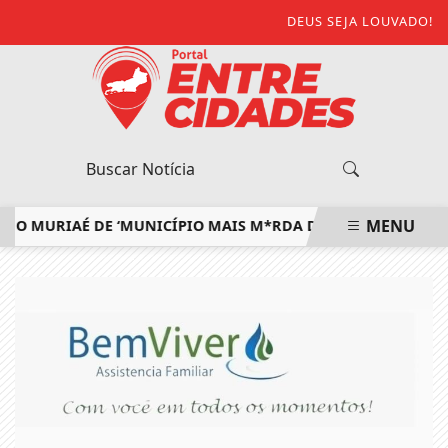
DEUS SEJA LOUVADO!
MENU
URIAÉ DE ‘MUNICÍPIO MAIS M*RDA DO ESTADO’ E DEFENDE 
EM ALTA