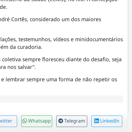
de.
André Cortês, considerado um dos maiores
alações, testemunhos, vídeos e minidocumentários
mbém da curadoria.
 coletiva sempre floresceu diante do desafio, seja
ara nos salvar".
´ e lembrar sempre uma forma de não repetir os
witter
Whatsapp
Telegram
LinkedIn