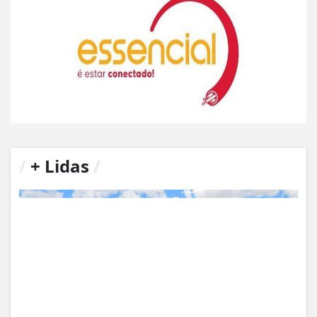
/
+ Lidas
/