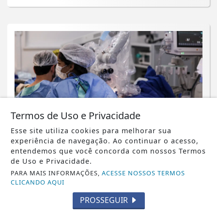
Termos de Uso e Privacidade
Esse site utiliza cookies para melhorar sua
BRASIL
experiência de navegação. Ao continuar o acesso,
Rio concentra quase um terço de
entendemos que você concorda com nossos Termos
casos de exercício ilegal da medicina
de Uso e Privacidade.
PARA MAIS INFORMAÇÕES,
ACESSE NOSSOS TERMOS
Saiba Mais
CLICANDO AQUI
PROSSEGUIR