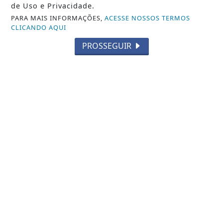
de Uso e Privacidade.
PARA MAIS INFORMAÇÕES,
ACESSE NOSSOS TERMOS
CLICANDO AQUI
PROSSEGUIR
BRASIL
Rio concentra quase um terço de
casos de exercício ilegal da medicina
Saiba Mais