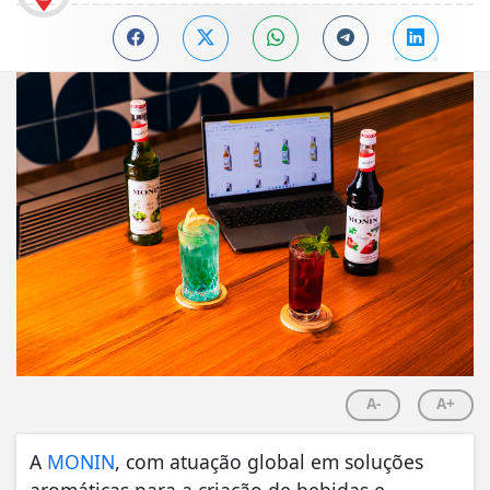
A-
A+
A
MONIN
, com atuação global em soluções