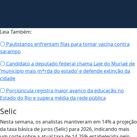
Leia Também:
Paulistanos enfrentam filas para tomar vacina contra
sarampo
Candidato a deputado federal chama Laje do Muriaé de
‘município mais m*rda do estado’ e defende extinção da
cidade
Porciúncula registra maior avanço da educação no
Estado do Rio e supera média da rede pública
Selic
Nesta semana, os analistas mantiveram em 14% a projeção
da taxa básica de juros (Selic) para 2026, indicando mais
um corte sobre a atual taxa de 14,25% estabelecida pelo