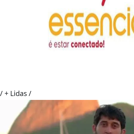
/
+ Lidas
/