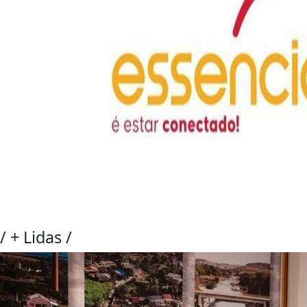
/
+ Lidas
/