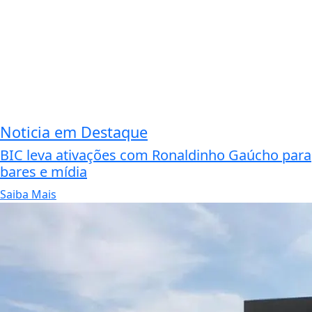
Noticia em Destaque
BIC leva ativações com Ronaldinho Gaúcho para
bares e mídia
Saiba Mais