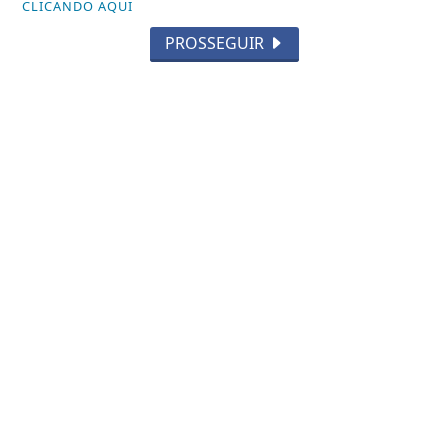
CLICANDO AQUI
PROSSEGUIR
NOTICIA EM DESTAQUE
Evento em Alphaville trata YouTube
como ativo de negócio
Saiba Mais