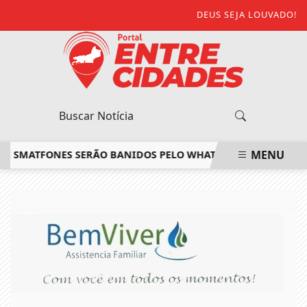
DEUS SEJA LOUVADO!
MENU
MATFONES SERÃO BANIDOS PELO WHATSAPP; VEJA A LISTA
C
EM ALTA