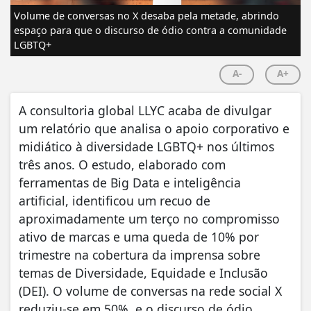
Volume de conversas no X desaba pela metade, abrindo
espaço para que o discurso de ódio contra a comunidade
LGBTQ+
A-
A+
A consultoria global LLYC acaba de divulgar
um relatório que analisa o apoio corporativo e
midiático à diversidade LGBTQ+ nos últimos
três anos. O estudo, elaborado com
ferramentas de Big Data e inteligência
artificial, identificou um recuo de
aproximadamente um terço no compromisso
ativo de marcas e uma queda de 10% por
trimestre na cobertura da imprensa sobre
temas de Diversidade, Equidade e Inclusão
(DEI). O volume de conversas na rede social X
reduziu-se em 50%, e o discurso de ódio