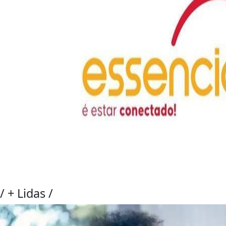
/
+ Lidas
/