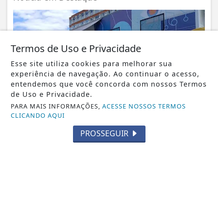
Termos de Uso e Privacidade
Esse site utiliza cookies para melhorar sua
experiência de navegação. Ao continuar o acesso,
entendemos que você concorda com nossos Termos
de Uso e Privacidade.
PARA MAIS INFORMAÇÕES,
ACESSE NOSSOS TERMOS
CLICANDO AQUI
NOTICIA EM DESTAQUE
Escola Móvel do Senac RJ leva mais de 160
PROSSEGUIR
vagas em cursos gratuitos ao Noroeste...
Notícia em Destaque