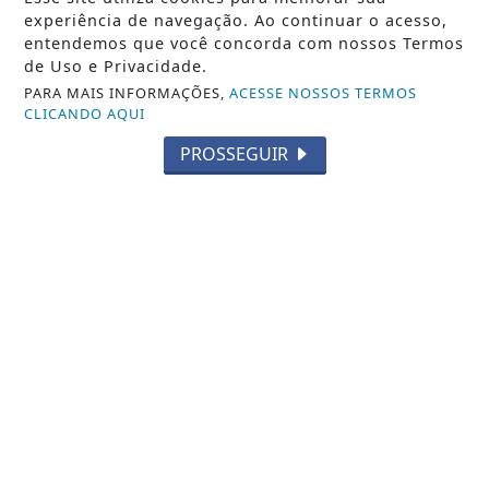
experiência de navegação. Ao continuar o acesso,
entendemos que você concorda com nossos Termos
de Uso e Privacidade.
PARA MAIS INFORMAÇÕES,
ACESSE NOSSOS TERMOS
CLICANDO AQUI
PROSSEGUIR
NOTICIA EM DESTAQUE
Italva amplia opções de esporte com a
chegada das aulas gratuitas de
Beach...
Saiba Mais