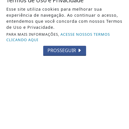
Termos de Uso e Privacidade
Esse site utiliza cookies para melhorar sua
Veja Também
experiência de navegação. Ao continuar o acesso,
entendemos que você concorda com nossos Termos
de Uso e Privacidade.
PARA MAIS INFORMAÇÕES,
ACESSE NOSSOS TERMOS
CLICANDO AQUI
PROSSEGUIR
NOTICIA EM DESTAQUE
Evento em Alphaville trata YouTube