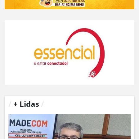
/
+ Lidas
/