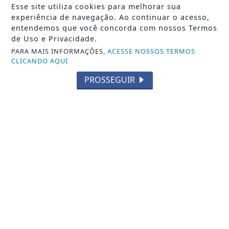
Esse site utiliza cookies para melhorar sua
experiência de navegação. Ao continuar o acesso,
entendemos que você concorda com nossos Termos
de Uso e Privacidade.
PARA MAIS INFORMAÇÕES,
ACESSE NOSSOS TERMOS
CLICANDO AQUI
PROSSEGUIR
NOTICIA EM DESTAQUE
Escola Móvel do Senac RJ leva mais de 160
vagas em cursos gratuitos ao Noroeste...
Notícia em Destaque