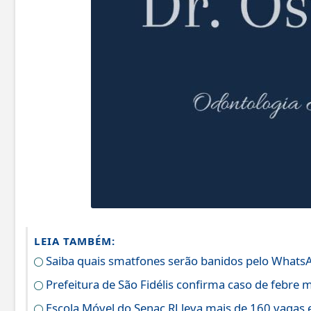
LEIA TAMBÉM:
Saiba quais smatfones serão banidos pelo WhatsApp
Prefeitura de São Fidélis confirma caso de febre
Escola Móvel do Senac RJ leva mais de 160 vagas