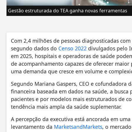
Gestão estruturada do TEA ganha novas ferramentas
Com 2,4 milhões de pessoas diagnosticadas com Tr
segundo dados do
Censo 2022
divulgados pelo In
em 2025, hospitais e operadoras de saúde podem
de acompanhamento capazes de oferecer maior pre
uma demanda que cresce em volume e complexi
Segundo Mariana Gaspers, CEO e cofundadora da 
financeira baseada em dados na saúde, a busca p
pacientes e por modelos mais estruturados de
tendência mais ampla da saúde suplementar.
A percepção da executiva está ancorada em uma
levantamento da
MarketsandMarkets
, o mercado