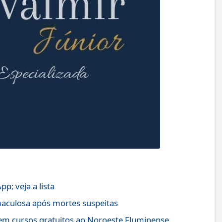
; veja a lista
 maculosa após mortes suspeitas
 em cursos gratuitos ao Noroeste Fluminense