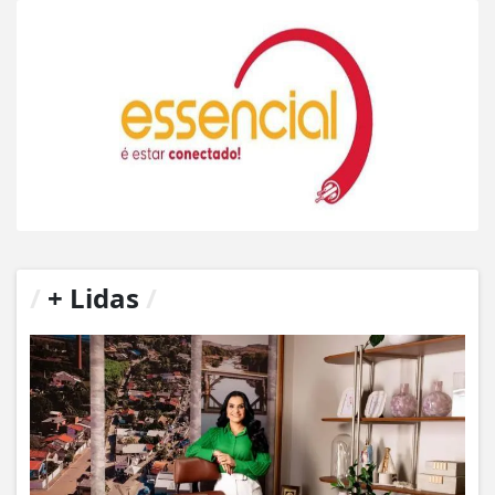
/
+ Lidas
/