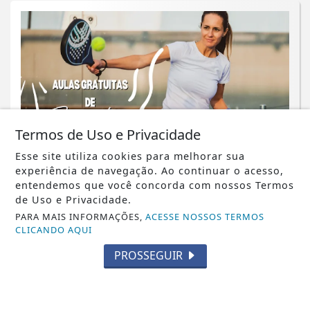
Termos de Uso e Privacidade
Esse site utiliza cookies para melhorar sua
experiência de navegação. Ao continuar o acesso,
NOTICIA EM DESTAQUE
entendemos que você concorda com nossos Termos
Italva amplia opções de esporte com a
de Uso e Privacidade.
chegada das aulas gratuitas de
PARA MAIS INFORMAÇÕES,
ACESSE NOSSOS TERMOS
CLICANDO AQUI
Beach...
PROSSEGUIR
Saiba Mais