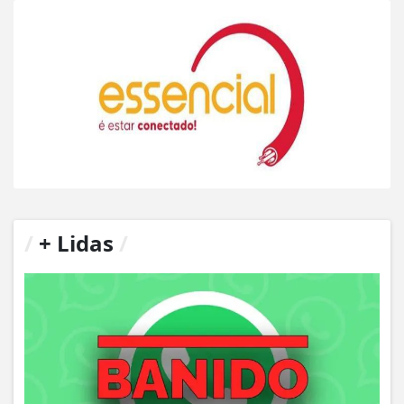
/
+ Lidas
/