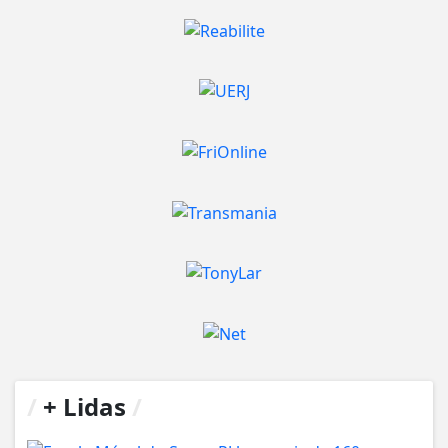
/
+ Lidas
/