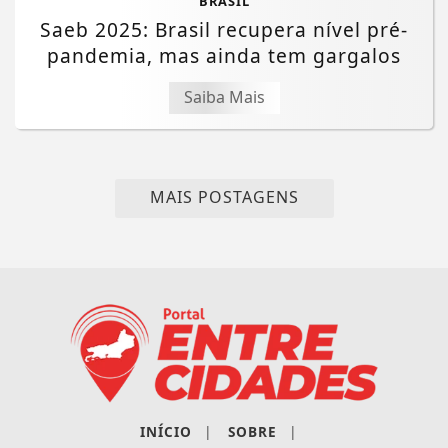
BRASIL
Saeb 2025: Brasil recupera nível pré-
pandemia, mas ainda tem gargalos
Saiba Mais
MAIS POSTAGENS
Termos de Uso e Privacidade
INÍCIO
|
SOBRE
|
Esse site utiliza cookies para melhorar sua